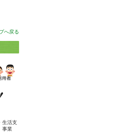
プへ戻る
・生活支
、事業